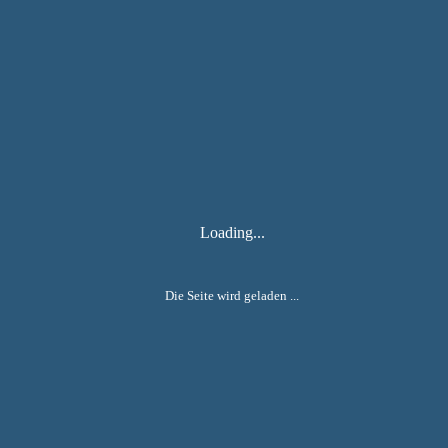
Zur Übersicht
nächste
vorherige
Loading...
Unsere Gruppen
Die Seite wird geladen ...
Wirbelwinde
Kleinkinder 1 – 3 Jahre
Sonnenstrahlen
Mittleres Alter 3 – 5 Jahre
Regentropfen
Mittleres Alter 3 – 5 Jahre
Wolken
Vorschüler 5 – 7 Jahre